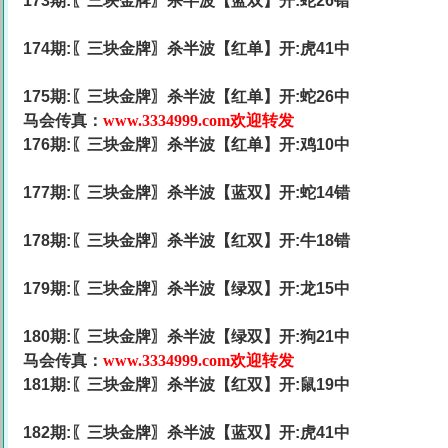
173期:〖三块金牌〗杀半波【蓝双】开:蛇26错
174期:〖三块金牌〗杀半波【红单】开:虎41中
175期:〖三块金牌〗杀半波【红单】开:蛇26中
马会传真：
www.3334999.com欢迎转发
176期:〖三块金牌〗杀半波【红单】开:鸡10中
177期:〖三块金牌〗杀半波【蓝双】开:蛇14错
178期:〖三块金牌〗杀半波【红双】开:牛18错
179期:〖三块金牌〗杀半波【绿双】开:龙15中
180期:〖三块金牌〗杀半波【绿双】开:狗21中
马会传真：
www.3334999.com欢迎转发
181期:〖三块金牌〗杀半波【红双】开:鼠19中
182期:〖三块金牌〗杀半波【蓝双】开:虎41中