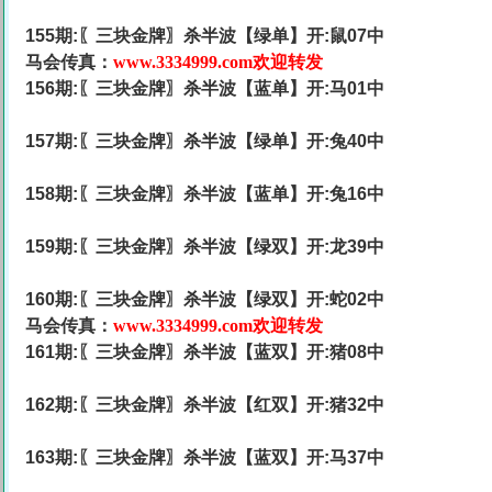
155期:〖三块金牌〗杀半波【绿单】开:鼠07中
马会传真：
www.3334999.com欢迎转发
156期:〖三块金牌〗杀半波【蓝单】开:马01中
157期:〖三块金牌〗杀半波【绿单】开:兔40中
158期:〖三块金牌〗杀半波【蓝单】开:兔16中
159期:〖三块金牌〗杀半波【绿双】开:龙39中
160期:〖三块金牌〗杀半波【绿双】开:蛇02中
马会传真：
www.3334999.com欢迎转发
161期:〖三块金牌〗杀半波【蓝双】开:猪08中
162期:〖三块金牌〗杀半波【红双】开:猪32中
163期:〖三块金牌〗杀半波【蓝双】开:马37中