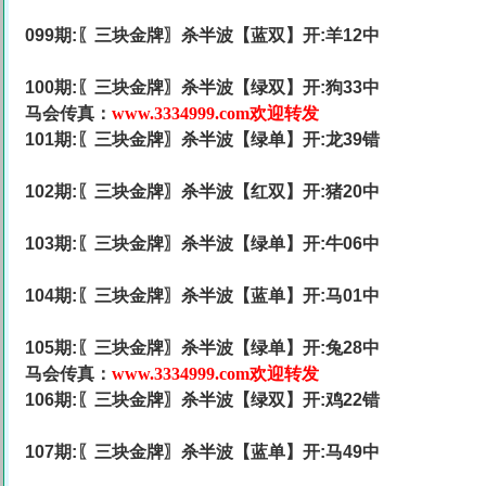
099期:〖三块金牌〗杀半波【蓝双】开:羊12中
100期:〖三块金牌〗杀半波【绿双】开:狗33中
马会传真：
www.3334999.com欢迎转发
101期:〖三块金牌〗杀半波【绿单】开:龙39错
102期:〖三块金牌〗杀半波【红双】开:猪20中
103期:〖三块金牌〗杀半波【绿单】开:牛06中
104期:〖三块金牌〗杀半波【蓝单】开:马01中
105期:〖三块金牌〗杀半波【绿单】开:兔28中
马会传真：
www.3334999.com欢迎转发
106期:〖三块金牌〗杀半波【绿双】开:鸡22错
107期:〖三块金牌〗杀半波【蓝单】开:马49中